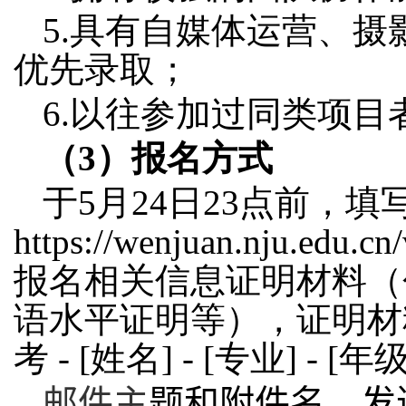
5.
具有自媒体运营、摄
优先录取；
6.
以往参加过同类项目
（
3
）报名方式
于
5
月
24
日
23
点前，填
https://wenjuan.nju.edu.
报名相关信息证明材料（
语水平证明等），证明材
考
- [
姓名
] - [
专业
] - [
年
邮件主
题和附件名，发